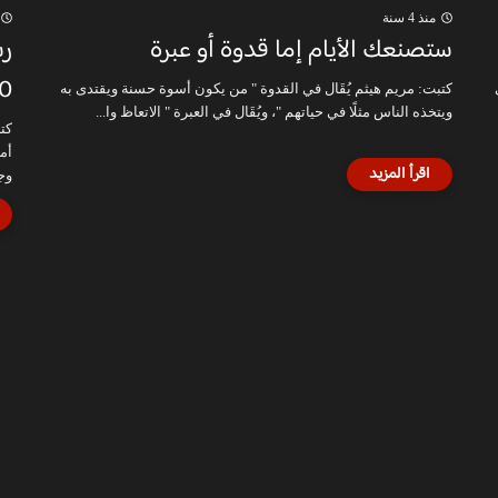
منذ 4 سنة
ستصنعك الأيام إما قدوة أو عبرة
رس
400 متر 
كتبت: مريم هيثم يُقَال في القدوة " من يكون أسوة حسنة ويقتدى به
ويتخذه الناس مثلًا في حياتهم "، ويُقَال في العبرة " الاتعاظ وا...
كت
وج