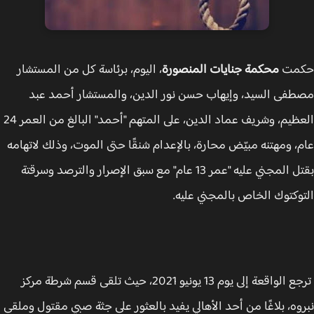
مت
محكمة جنايات المنصورة
، اليوم، برئاسة كل من المستشار
فى السيد، وإيهاب حسن نور الدين، والمستشار أحمد عبد
العظيم، وشريف عماد الدين، على المتهم "أحمد" البالغ من العمر 24
، ومهتنه مبيّض محارة، بالإعدام شنقًا حتى الموت، وذلك لاتهامه
بقتل المجني عليه "عمر 13 عام" مع سبق الإصرار والترصد وسرقتة
وكتوك الخاص بالمجني عليه.
ترجع الواقعة إلى يوم 13 يونيو 2021، حيث تلقى قسم شرطة مركز
وه، بلاغًا من أحد الأهالي يفيد بالعثور على جثة صبي مقتول وملقى