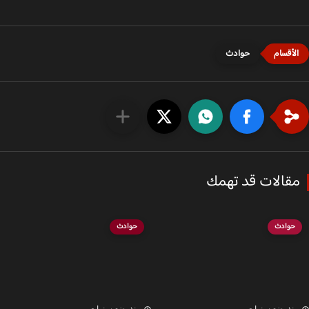
حوادث
قالات قد تهمك
حوادث
حوادث