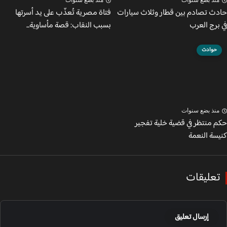
نذ بضع سنوات
منذ بضع سنوات
ث تصادم بين قطار وثلاث سيارات
فتاة مصرية تُعذّب على يد أسرتها
برج العرب
بسبب النقاب: قصة مأساوية...
حوادث
نذ بضع سنوات
 منتظر في قضية خلية تفجير
سة النعمة
عليقات
إرسال تعليق