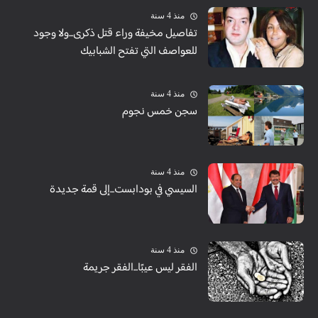
منذ 4 سنة
تفاصيل مخيفة وراء قتل ذكرى...ولا وجود
للعواصف التي تفتح الشبابيك
منذ 4 سنة
سجن خمس نجوم
منذ 4 سنة
السيسي في بودابست...إلى قمة جديدة
منذ 4 سنة
الفقر ليس عيبًا...الفقر جريمة