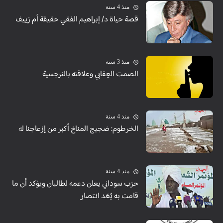
منذ 4 سنة
قصة حياة د/ إبراهيم الفقي حقيقة أم زييف
منذ 3 سنة
الصمت العِقابي وعلاقته بالنرجسية
منذ 4 سنة
الخرطوم: ضجيج المناخ أكبر من إزعاجنا له
منذ 4 سنة
حزب سوداني يعلن دعمه لطالبان ويؤكد أن ما
قامت به يُعَد انتصار