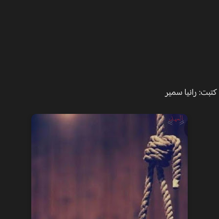
ت: رانيا سمير