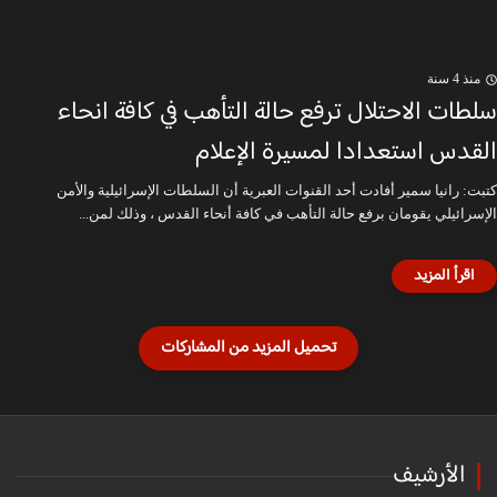
منذ 4 سنة
سلطات الاحتلال ترفع حالة التأهب في كافة انحاء
القدس استعدادا لمسيرة الإعلام
كتبت: رانيا سمير أفادت أحد القنوات العبرية أن السلطات الإسرائيلية والأمن
الإسرائيلي يقومان برفع حالة التأهب في كافة أنحاء القدس ، وذلك لمن...
الأرشيف