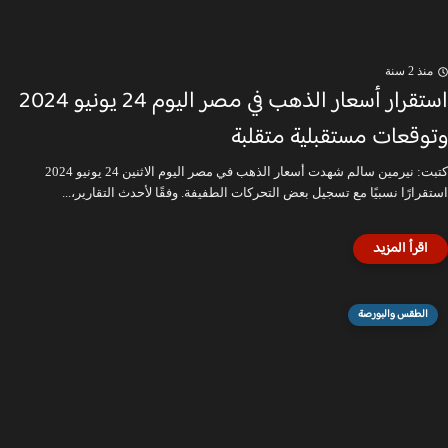
منذ 2 سنة
استقرار أسعار الذهب في مصر اليوم 24 يونيو 2024
وتوقعات مستقبلية متقلبة
كتبت: نيرمين سالم شهدت أسعار الذهب في مصر اليوم الاثنين 24 يونيو 2024
استقرارًا نسبيًا مع تسجيل بعض التحركات الطفيفة. وفقًا لأحدث التقارير،...
الطقس والبورصة