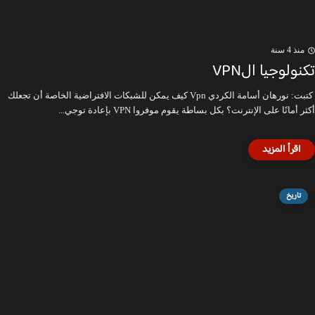
منذ 4 سنة
تكنولوجيا الVPN
كتبت: نورهان أسامة الكردي Vpn كيف يمكن للشبكات الافتراضية الخاصة أن تجعلك
أكثر أمانًا على الإنترنت؟ بكل بساطة يقوم موفروا VPN بإعادة توجي...
تاريخ