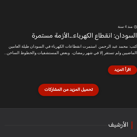
منذ 4 سنة
السودان: انقطاع الكهرباء...الأزمة مستمرة
كتب: محمد عبد الرحمن استمرت انقطاعات الكهرباء في السودان طيلة العامين
الماضيين ولم تستقر إلا في شهر رمضان، وبعض المستشفيات والخطوط الساخن...
الأرشيف