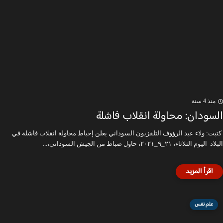
منذ 4 سنة
السودان: محاولة انقلاب فاشلة
كتبت: ولاء عبد الرؤوف التلفزيون السوداني يعلن إحباط محاولة انقلاب فاشلة في
البلاد اليوم الثلاثاء، ٢١_٩_٢٠٢١، حاول ضباط من الجيش السوداني،...
علم نفس