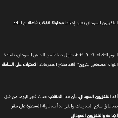
لفزيون السوداني يعلن إحباط
محاولة انقلاب فاشلة
في البلاد
اليوم الثلاثاء، ٢١_٩_٢٠٢١، حاول ضباط من الجيش السوداني، بقيادة
واء "مصطفى بكروي"، قائد سلاح المدرعات،
الاستيلاء على السلطة
.
د
التلفزيون السوداني،
بأن هذا
الانقلاب
حدث فجر اليوم، من قبل
ط في سلاح المدرعات والذي بدأ بمحاولة
السيطرة على مقر
ذاعة والتلفزيون السوداني
.