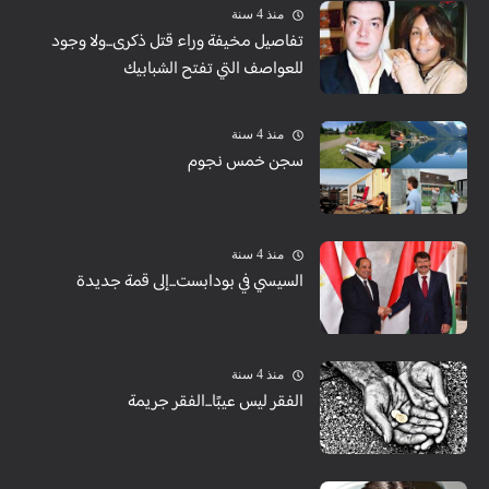
منذ 4 سنة
تفاصيل مخيفة وراء قتل ذكرى...ولا وجود
للعواصف التي تفتح الشبابيك
منذ 4 سنة
سجن خمس نجوم
منذ 4 سنة
السيسي في بودابست...إلى قمة جديدة
منذ 4 سنة
الفقر ليس عيبًا...الفقر جريمة