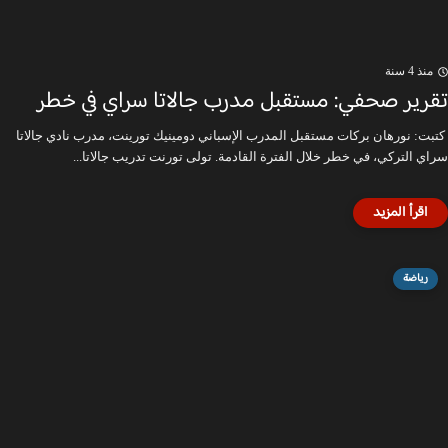
منذ 4 سنة
تقرير صحفي: مستقبل مدرب جالاتا سراي في خطر
كتبت: نورهان بركات مستقبل المدرب الإسباني دومينيك تورينت، مدرب نادي جالاتا
سراي التركي، في خطر خلال الفترة القادمة. تولى تورنت تدريب جالاتا...
رياضة