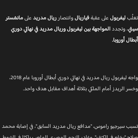
ُب
ليفربول
على عقبة
فياريال
وانتصار
ريال مدريد
على
مانشستر
ي
، وتجدد
المواجهة بين ليفربول وريال مدريد في نهائي دوري
ال أوروبا.
واجه ليفربول ريال مدريد في نهائي دوري أبطال أوروبا عام 2018،
ر الريدز أمام الملكي بثلاثة أهداف مقابل هدف واحد.
ب سيرجيو راموس، "مدافع ريال مدريد السابق"، في إصابة محمد
ح "بخلع في الكتف"، وغادر النجم المصري الملعب باكيًا في الشوط