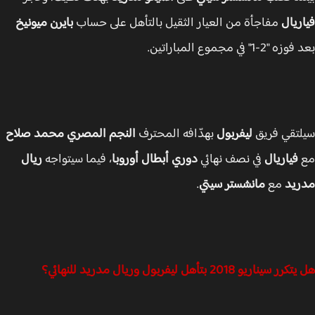
ريال
مفاجأة من العيار الثقيل بالتأهل على حساب
بايرن ميونيخ
2-1" في مجموع المباراتين.
تقي فريق
ليفربول
بهدّافه المحترف
النجم المصري محمد صلاح
فياريال
في نصف نهائي
دوري أبطال أوروبا
، فيما سيتواجه
ريال
يد
مع
مانشستر سيتي
.
سيناريو 2018 بتأهل ليفربول وريال مدريد للنهائي؟