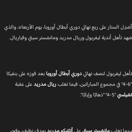
دِل الستار على ربع نهائي دوري أبطال أوروبا، يوم الأربعاء، والذي
 تأهل أندية ليفربول وريال مدريد ومانشستر سيتي وفياريال.
ل ليفربول لنصف نهائي
دوري أبطال أوروبا
بعد فوزه على بنفيكا
ريال مدريد
على عقبة
لسي
"5-4" "ذهابًا وإيابًا".
ما تغلب
مانشستر سيتي
على
أتلتيكو مدريد
بهدف نظيف، وفجر