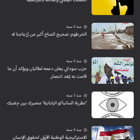
الصمت العِقابي وعلاقته بالنرجسية
منذ 4 سنة
الخرطوم: ضجيج المناخ أكبر من إزعاجنا له
منذ 4 سنة
حزب سوداني يعلن دعمه لطالبان ويؤكد أن ما
قامت به يُعَد انتصار
منذ 3 سنة
"نظرية السانباكو اليابانية" مصيرك بين جِفنيك
منذ 4 سنة
الاستراتيجية الوطنية الأولى لحقوق الإنسان