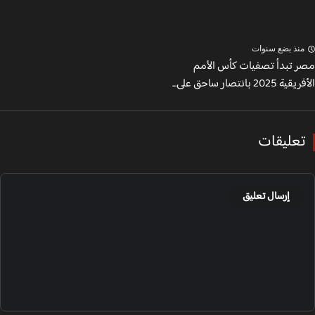
نذ بضع سنوات
 تبدأ تصفيات كأس الأمم
20 بانتصار ساحق على...
عليقات
إرسال تعليق