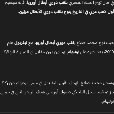
حال توج الملك المصري ب
لقب دوري أبطال أوروبا
، فإنه سيصبح
 لاعب عربي في التاريخ يتوج بلقب دوري الأبطال مرتين.
 توج محمد صلاح ب
لقب دوري أبطال أوروبا
مع
ليفربول
عام
 فوزه على
توتنهام
بهدفين دون مقابل في المباراة النهائية.
ل محمد صلاح الهدف الأول لليفربول في مرمى توتنهام من ركلة
ء، فيما سجل البلجيكي ديفوك أوريجي هدف الريدز الثاني في مرمى
نهام.