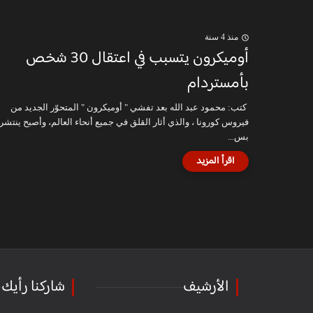
منذ 4 سنة
أوميكرون يتسبب في اعتقال 30 شخص
بأمستردام
كتب: محمود عبد الله بعد تفشي " أوميكرون " المتحوّر الجديد من
فيروس كورونا ، والذي أثار القلق في جميع أنحاء العالم، وأصبح ينتشر
بس...
الأرشيف
شاركنا رأيك