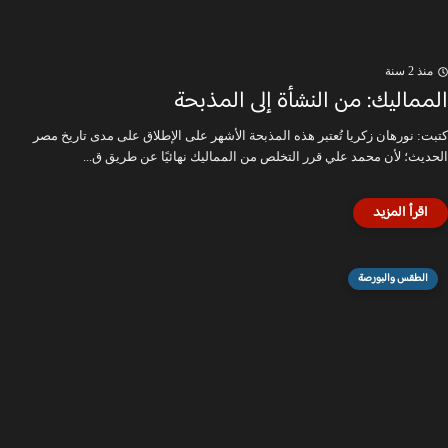
منذ 2 سنة
المماليك: من النشأة إلى المذبحة
كتبت: نورهان زكريا تُعتبر هذه المذبحة الأشهر على الإطلاق على مدى تاريخ مصر
الحديث؛ لأن محمد علي قرر التخلص من المماليك نهائيًا عن طريق ق...
الطقس والبورصة