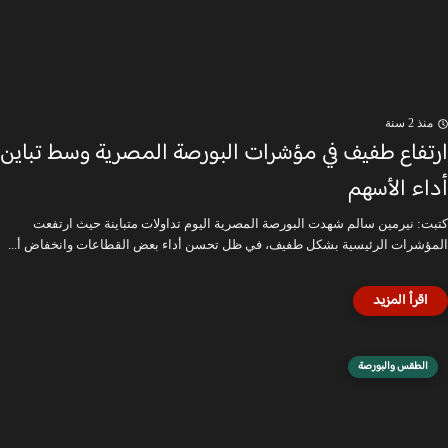
منذ 2 سنة
ارتفاع طفيف في مؤشرات البورصة المصرية وسط تباين
أداء الأسهم
كتبت: نيرمين سالم شهدت البورصة المصرية اليوم تداولات متباينة حيث ارتفعت
المؤشرات الرئيسية بشكل طفيف، في ظل تحسن أداء بعض القطاعات وانخفاض أ...
الطقس والبورصة