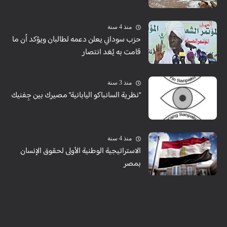
منذ 4 سنة
حزب سوداني يعلن دعمه لطالبان ويؤكد أن ما
قامت به يُعَد انتصار
منذ 3 سنة
"نظرية السانباكو اليابانية" مصيرك بين جِفنيك
منذ 4 سنة
الاستراتيجية الوطنية الأولى لحقوق الإنسان
بمصر