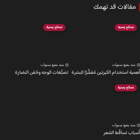
قالات قد تهمك
نصائح صِحية
نصائح صِحية
نذ بضع سنوات
منذ بضع سنوات
ة استخدام الكيرتين مُقشِّرًا للبشرة
تصبُّغات الوجه وحُقن النضارة
نصائح صِحية
نذ بضع سنوات
اب تساقُط الشعر