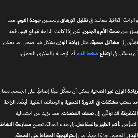
راحة الكافية تساعد في
تقليل الإرهاق
وتحسين
جودة النوم
، مما
ِّز من
صحة الأم والجنين
. لكن إذا كانت الراحة مُبالغ فيها، فقد
ِّي إلى
مشاكل صحية
، مثل
زيادة الوزن
بشكل غير صحي، ما يمكن
يتسبَّب في
ارتفاع
ضغط الدم
أو الإصابة بالسكري الحملي.
دة الوزن غير الصحية
يمكن أن تشكِّل عبئًا إضافيًّا على الجسم، مما
يسبّب
مشكلات في الدورة الدموية
والوظائف القلبية. أيضًا،
الراحة
ُفرطة
قد تؤدِّي إلى
ضعف العضلات
، مما يزيد من احتمالية
عرُّض ل
آلام الظهر والمفاصل
. في هذه الحالة، تصبح
ممارسة النشاط
دني
الخفيف جزءًا مهمًّا من
إستراتيجية الحفاظ على الصحة
.