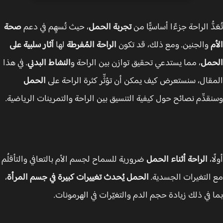
دُّ الراحة جزءًا أساسيًّا من
تجربة الحمل
، حيث تُسهِم في دعم
صحة
م
والجنين. ومع ذلك، قد تكون
الراحة المُفرطة
لها
آثار سلبية على
حمل
، مما يستدعي تحقيق توازن بين الراحة و
النشاط البدني
. في هذا
قال، سنستعرض كيف يمكن أن تؤثِّر كثرة الراحة على
الحمل
قدِّم نصائح حول كيفية التنسيق بين الراحة والتمرينات الرياضية.
ا،
الراحة أثناء الحمل
ضرورية للسماح لجسم الأم بالتعافي والتأقلُم
التغيرات الجسدية.
الحمل يُحدث تغييرات كبيرة في جسم المرأة
،
 في ذلك زيادة حجم الدم والتغيّرات في الهرمونات.