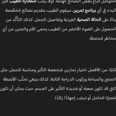
وامل اتّباع بعض النصائح الهامة. أولًا، يجب
استشارة الطبيب
قبل
دء في أي
برنامج تمرين
. سيقوم الطبيب بتقديم نصائح مُخصَّصة
ءً على
الحالة الصحية
الفردية وتفاصيل الحمل. كذلك التأكُّد من
صول على الضوء الأخضر من الطبيب يحمي الأم والجنين من أي
طر مُحتملة.
يًا، من الأفضل اختيار تمارين مُنخفضة التأثير ومناسبة للحمل، مثل
شي والسباحة وركوب الدراجة الثابتة. كذلك ينبغي تجنُّب الأنشطة
ي قد تكون صعبة أو شديدة التأثير على الجسم، حيث يمكن أن تكون
رّة للحامل أو تسبّب إجهادًا زائدًا.