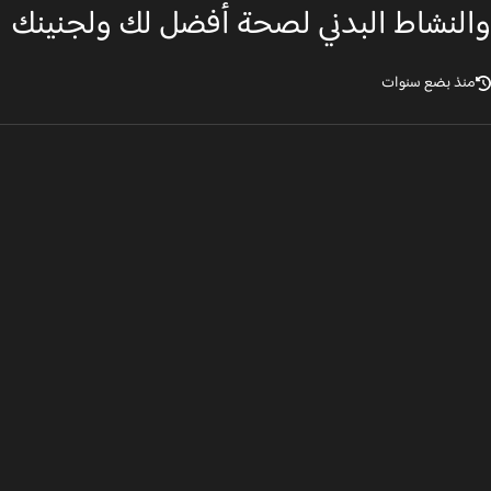
لنشاط البدني لصحة أفضل لك ولجنينك
نذ بضع سنوات