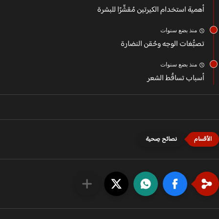
أهمية استخدام الكيرتين مُقشِّرًا للبشرة
منذ بضع سنوات
تصبُّغات الوجه وحُقن النضارة
منذ بضع سنوات
أسباب تساقُط الشعر
نصائح صِحية