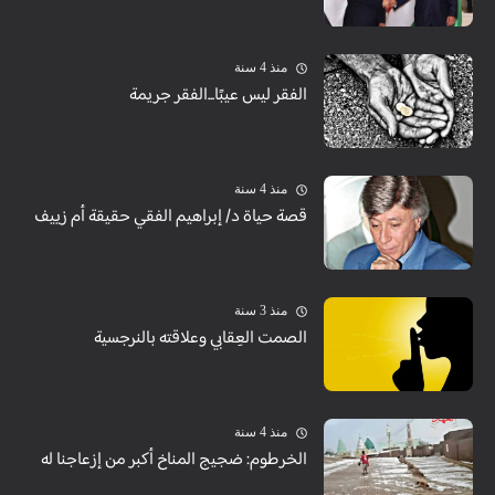
منذ 4 سنة
الفقر ليس عيبًا...الفقر جريمة
منذ 4 سنة
قصة حياة د/ إبراهيم الفقي حقيقة أم زييف
منذ 3 سنة
الصمت العِقابي وعلاقته بالنرجسية
منذ 4 سنة
الخرطوم: ضجيج المناخ أكبر من إزعاجنا له