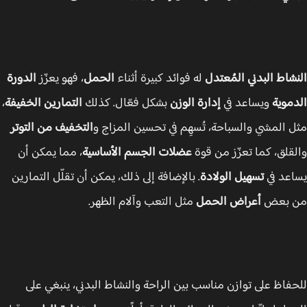
شاط البدني المُعتدل
له فوائد كبيرة أثناء
الحمل
، فهو يعزّز
الدورة
موية
ويساعد في
إدارة الوزن
بشكل فعّال. كذلك
التمارين الخفيفة
،
 المشي والسباحة، تُسهِم في تحسين المزاج و
التخفيف من التوتر
قلق، كما تعزّز من قوة
عضلات الجسم الأساسية
، مما يمكن أن
عد في
تسهيل الولادة
. بالإضافة إلى ذلك، يمكن أن تقلّل التمارين
 بعض
أعراض الحمل
مثل التعب وآلام الظهر.
فاظ على توازن مناسب بين الراحة والنشاط البدني، ينبغي على