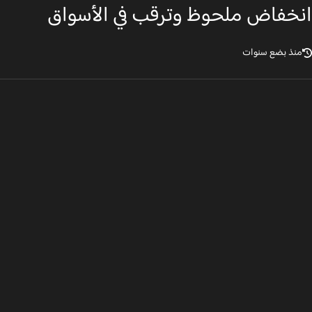
خفاض ملحوظ وترقب في الأسواق
نذ بضع سنوات