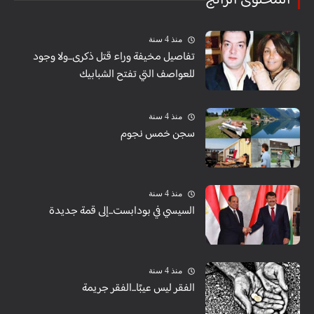
المُحتوى الرائج
منذ 4 سنة
تفاصيل مخيفة وراء قتل ذكرى...ولا وجود
للعواصف التي تفتح الشبابيك
منذ 4 سنة
سجن خمس نجوم
منذ 4 سنة
السيسي في بودابست...إلى قمة جديدة
منذ 4 سنة
الفقر ليس عيبًا...الفقر جريمة