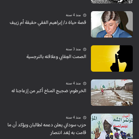
منذ 4 سنة
قصة حياة د/ إبراهيم الفقي حقيقة أم زييف
منذ 3 سنة
الصمت العِقابي وعلاقته بالنرجسية
منذ 4 سنة
الخرطوم: ضجيج المناخ أكبر من إزعاجنا له
منذ 4 سنة
حزب سوداني يعلن دعمه لطالبان ويؤكد أن ما
قامت به يُعَد انتصار