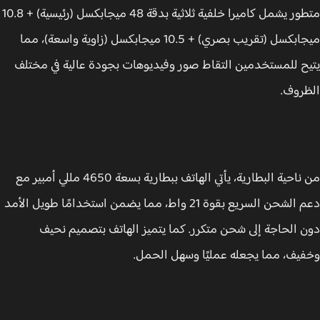
متطور يشمل كاميرا خلفية ثلاثية بدقة 48 ميجابكسل (رئيسية) + 10.8
ميجابكسل (تقريب بصري) + 10.5 ميجابكسل (زاوية واسعة)، مما
ح للمستخدمين التقاط صور وفيديوهات بجودة عالية في مختلف
روف.
من ناحية البطارية، يأتي الهاتف ببطارية بسعة 4650 مللي أمبير مع
دعم الشحن السريع بقوة 21 واط، مما يضمن استخدامًا طويل الأمد
 الحاجة إلى شحن متكرر. كما يتميز الهاتف بتصميم نحيف
يف، مما يجعله عمليًا وسهل الحمل.