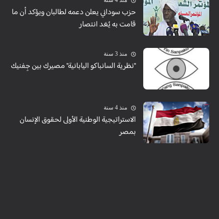
منذ 4 سنة
حزب سوداني يعلن دعمه لطالبان ويؤكد أن ما
قامت به يُعَد انتصار
منذ 3 سنة
"نظرية السانباكو اليابانية" مصيرك بين جِفنيك
منذ 4 سنة
الاستراتيجية الوطنية الأولى لحقوق الإنسان
بمصر