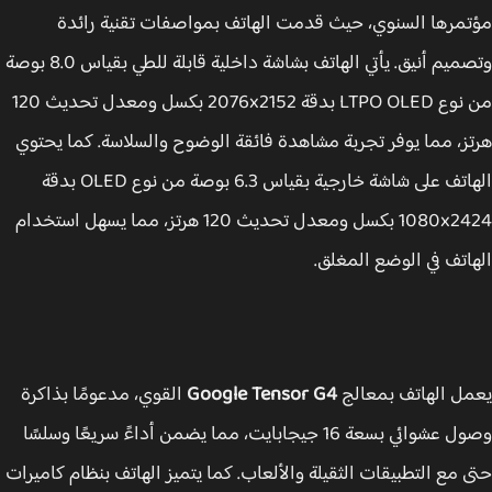
مرها السنوي، حيث قدمت الهاتف بمواصفات تقنية رائدة
وتصميم أنيق. يأتي الهاتف بشاشة داخلية قابلة للطي بقياس 8.0 بوصة
من نوع LTPO OLED بدقة 2076x2152 بكسل ومعدل تحديث 120
ز، مما يوفر تجربة مشاهدة فائقة الوضوح والسلاسة. كما يحتوي
الهاتف على شاشة خارجية بقياس 6.3 بوصة من نوع OLED بدقة
1080x2424 بكسل ومعدل تحديث 120 هرتز، مما يسهل استخدام
اتف في الوضع المغلق.
ل الهاتف بمعالج
Google Tensor G4
القوي، مدعومًا بذاكرة
وصول عشوائي بسعة 16 جيجابايت، مما يضمن أداءً سريعًا وسلسًا
 مع التطبيقات الثقيلة والألعاب. كما يتميز الهاتف بنظام كاميرات