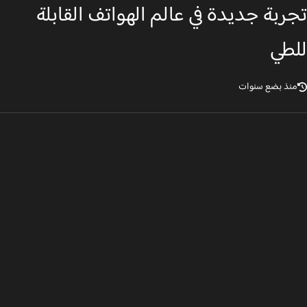
ربة جديدة في عالم الهواتف القابلة
طي
نذ بضع سنوات