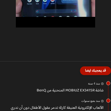
قد يعجبك ايضا
منذ 4 سنة
شاشة MOBIUZ EX3415R المنحنية من BenQ
منذ بضع سنوات
الألعاب الإلكترونية العنيفة كارثة تدمر عقول الأطفال دون أن ندري