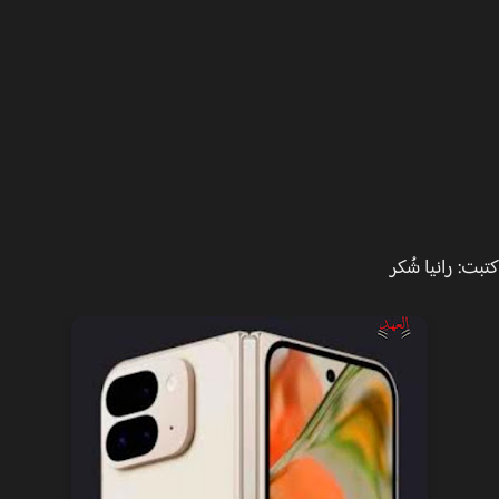
ت: رانيا شُكر