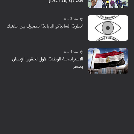
قامت به يُعَد انتصار
منذ 3 سنة
"نظرية السانباكو اليابانية" مصيرك بين جِفنيك
منذ 4 سنة
الاستراتيجية الوطنية الأولى لحقوق الإنسان
بمصر