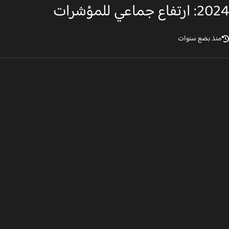
تفاع جماعي للمؤشرات
نذ بضع سنوات