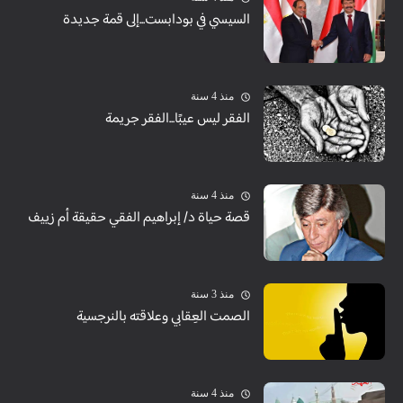
السيسي في بودابست...إلى قمة جديدة
منذ 4 سنة
الفقر ليس عيبًا...الفقر جريمة
منذ 4 سنة
قصة حياة د/ إبراهيم الفقي حقيقة أم زييف
منذ 3 سنة
الصمت العِقابي وعلاقته بالنرجسية
منذ 4 سنة