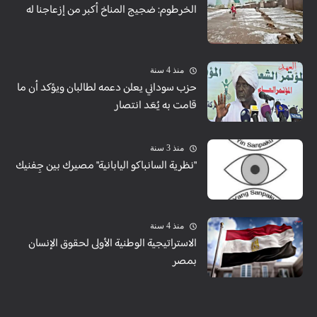
الخرطوم: ضجيج المناخ أكبر من إزعاجنا له
منذ 4 سنة
حزب سوداني يعلن دعمه لطالبان ويؤكد أن ما
قامت به يُعَد انتصار
منذ 3 سنة
"نظرية السانباكو اليابانية" مصيرك بين جِفنيك
منذ 4 سنة
الاستراتيجية الوطنية الأولى لحقوق الإنسان
بمصر