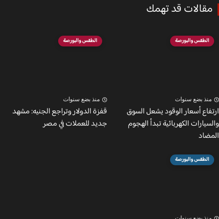
قالات قد تهمك
الطقس والبورصة
الطقس والبورصة
نذ بضع سنوات
منذ بضع سنوات
فاع أسعار الوقود يشعل السوق
قفزة الدولار وتراجع الجنيه: مشهد
يارات الكهربائية تبدأ الهجوم
جديد للعملات في مصر
ضاد
الطقس والبورصة
نذ بضع سنوات