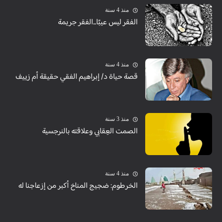
منذ 4 سنة
الفقر ليس عيبًا...الفقر جريمة
منذ 4 سنة
قصة حياة د/ إبراهيم الفقي حقيقة أم زييف
منذ 3 سنة
الصمت العِقابي وعلاقته بالنرجسية
منذ 4 سنة
الخرطوم: ضجيج المناخ أكبر من إزعاجنا له