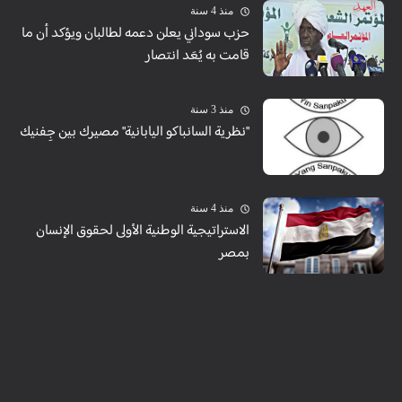
منذ 4 سنة
حزب سوداني يعلن دعمه لطالبان ويؤكد أن ما
قامت به يُعَد انتصار
منذ 3 سنة
"نظرية السانباكو اليابانية" مصيرك بين جِفنيك
منذ 4 سنة
الاستراتيجية الوطنية الأولى لحقوق الإنسان
بمصر