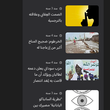
منذ 3 سنة
الصمت العِقابي وعلاقته
بالنرجسية
منذ 4 سنة
الخرطوم: ضجيج المناخ
أكبر من إزعاجنا له
منذ 4 سنة
حزب سوداني يعلن دعمه
لطالبان ويؤكد أن ما
قامت به يُعَد انتصار
منذ 3 سنة
"نظرية السانباكو
اليابانية" مصيرك بين