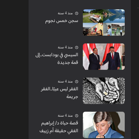
الشبابيك
منذ 4 سنة
سجن خمس نجوم
منذ 4 سنة
السيسي في بودابست...إلى
قمة جديدة
منذ 4 سنة
الفقر ليس عيبًا...الفقر
جريمة
منذ 4 سنة
قصة حياة د/ إبراهيم
الفقي حقيقة أم زييف