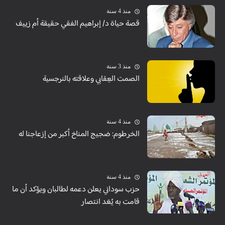
منذ 4 سنة
قصة حياة د/ إبراهيم الفقي حقيقة أم زييف
منذ 3 سنة
الصمت العِقابي وعلاقته بالنرجسية
منذ 4 سنة
الخرطوم: ضجيج المناخ أكبر من إزعاجنا له
منذ 4 سنة
حزب سوداني يعلن دعمه لطالبان ويؤكد أن ما
قامت به يُعَد انتصار