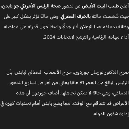
ن
طبيب البيت الأبيض
عن تدهور
صحة الرئيس الأمريكي
جو بايدن
،
 شُخصت حالته ب
الخرف المعرفي
، وهي حالة تؤثر بشكل كبير على
ئف دماغه. هذا الإعلان أثار جدلًا واسعًا حول قدرته على مواصلة
 مهامه الرئاسية والترشح لانتخابات 2024.
 الدكتور نورمان جوردون، جراح الأعصاب المعالج لبايدن، بأن
الرئيس البالغ من العمر 81 عامًا يعاني من أعراض تسارع التدهور
ماغي، وهي حالة لا يمكن تجاهلها. أضاف جوردون أن هذه
عراض قد تتفاقم مع الوقت، مما يضع بايدن أمام تحديات كبيرة في
رة شؤون الدولة.