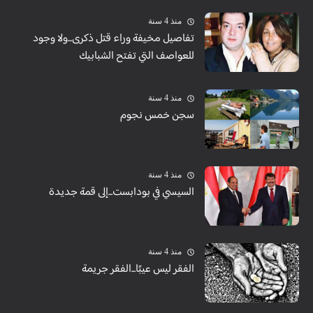
منذ 4 سنة
تفاصيل مخيفة وراء قتل ذكرى...ولا وجود
للعواصف التي تفتح الشبابيك
منذ 4 سنة
سجن خمس نجوم
منذ 4 سنة
السيسي في بودابست...إلى قمة جديدة
منذ 4 سنة
الفقر ليس عيبًا...الفقر جريمة