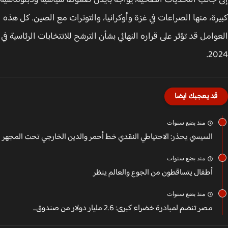
 جانب التحديات الصحية، يواجه بايدن ضغوطًا سياسية ودبلوماسية
رة، منها الصراعات في غزة وأوكرانيا، والتوترات مع الصين. كل هذه
وامل قد تؤثر على قراره النهائي بشأن الترشح للانتخابات الرئاسية في
20
قد يعجبك ايضا
منذ بضع سنوات
السيسي يحذر: الاحتياطي النقدي خط أحمر والدين الخارجي تحت المجهر
منذ بضع سنوات
أطفال يتساقطون من الجوع والعالم ينظر
منذ بضع سنوات
مصر تنضم لمبادرة خضراء كبرى: 2.6 مليار دولار من صندوق...