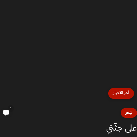
آخر الأخبار
1
ِعر
ى جثّتي