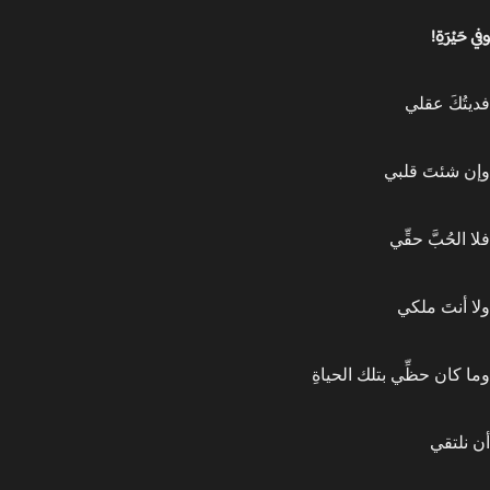
َيْرَةِ!
تُكَ عقلي
 شئتَ قلبي
الحُبَّ حقِّي
 أنتَ ملكي
 كان حظِّي بتلك الحياةِ
نلتقي