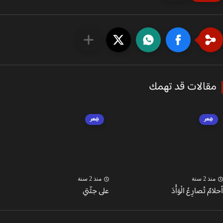
قالات قد تهمك
شِعر
شِعر
ذ 2 سنة
منذ 2 سنة
ٌ تُصارِعُ الْوَأْدَ
على جثّتي