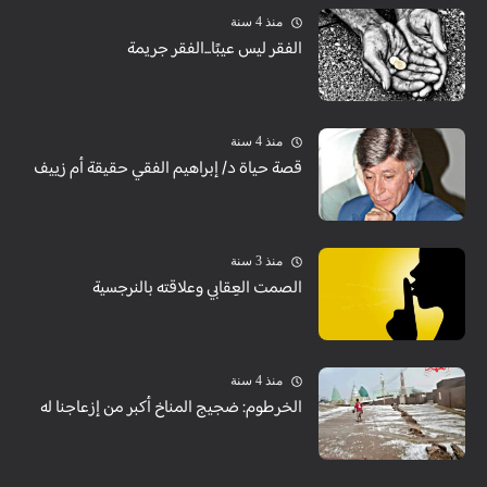
منذ 4 سنة
الفقر ليس عيبًا...الفقر جريمة
منذ 4 سنة
قصة حياة د/ إبراهيم الفقي حقيقة أم زييف
منذ 3 سنة
الصمت العِقابي وعلاقته بالنرجسية
منذ 4 سنة
الخرطوم: ضجيج المناخ أكبر من إزعاجنا له