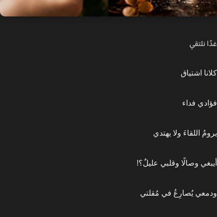
 نلتقي
نا اشتياق
دي فداء
ُ اللقاءَ ولا يهتدي
غي وصالًا وقلبي عليلٌ؟!
عي يُصارِعُ في مُقلتي