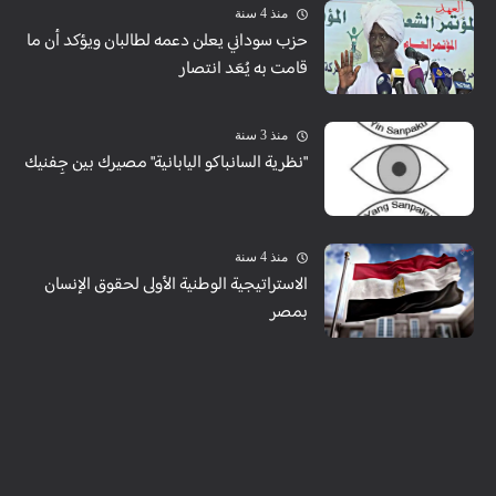
منذ 4 سنة
حزب سوداني يعلن دعمه لطالبان ويؤكد أن ما
قامت به يُعَد انتصار
منذ 3 سنة
"نظرية السانباكو اليابانية" مصيرك بين جِفنيك
منذ 4 سنة
الاستراتيجية الوطنية الأولى لحقوق الإنسان
بمصر