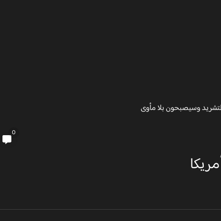
0
مريكا