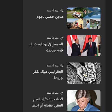
الشبابيك
منذ 4 سنة
سجن خمس نجوم
منذ 4 سنة
السيسي في بودابست...إلى
قمة جديدة
منذ 4 سنة
الفقر ليس عيبًا...الفقر
جريمة
منذ 4 سنة
قصة حياة د/ إبراهيم
الفقي حقيقة أم زييف