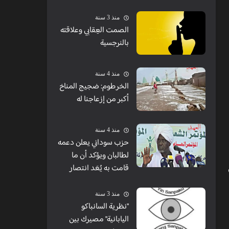
منذ 3 سنة
الصمت العِقابي وعلاقته
بالنرجسية
منذ 4 سنة
الخرطوم: ضجيج المناخ
أكبر من إزعاجنا له
منذ 4 سنة
حزب سوداني يعلن دعمه
لطالبان ويؤكد أن ما
قامت به يُعَد انتصار
منذ 3 سنة
"نظرية السانباكو
اليابانية" مصيرك بين