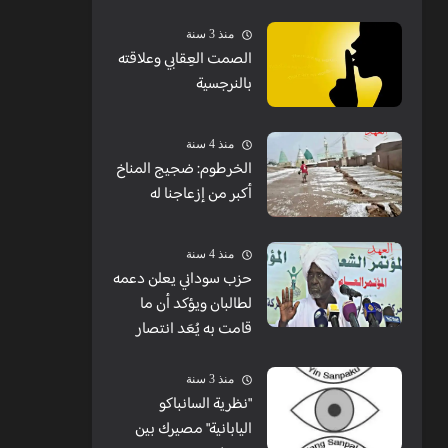
منذ 3 سنة
الصمت العِقابي وعلاقته
بالنرجسية
منذ 4 سنة
الخرطوم: ضجيج المناخ
أكبر من إزعاجنا له
منذ 4 سنة
حزب سوداني يعلن دعمه
لطالبان ويؤكد أن ما
قامت به يُعَد انتصار
منذ 3 سنة
"نظرية السانباكو
اليابانية" مصيرك بين