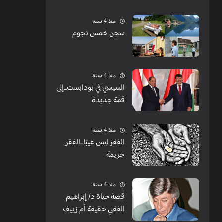
الشبابيك
منذ 4 سنة
سجن خمس نجوم
منذ 4 سنة
السيسي في بودابست...إلى
قمة جديدة
منذ 4 سنة
الفقر ليس عيبًا...الفقر
جريمة
منذ 4 سنة
قصة حياة د/ إبراهيم
الفقي حقيقة أم زييف