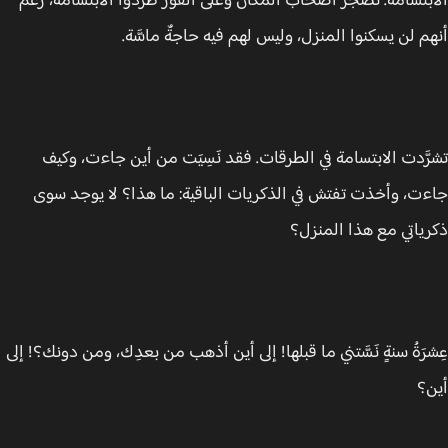
بتسامة. تضجر أصحاب المكان وعلى الفور طردوا الابتسامة، رغم
م لن يسكنوا المنزل، وليس لهم فيه حاجةٌ ماسَّة.
َّدت الابتسامة في الطرقات. فقد نَسِيَت من أين جاءت، وكيف
ت، وأخذت تفتش في الذكريات الباقية: ما هذا؟ لا يوجد سوى
ياتي مع هذا المنزل؟
رَةُ سنةٍ نَسَّتني ما قبلها! إلى أين أذهب من بعدِك، ومن دونك؟! إلى
؟