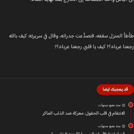
أ المنزل سقفه، فتصدَّعت جدرانه، وقال في سريرته: كيف بالله
نا غرباء؟! كيف يا قلبي رجعنا غرباء؟!
قد يعجبك ايضا
منذ بضع سنوات
الانتقام في قلب الحقول: معركة ضد الذئب الماكر
منذ بضع سنوات