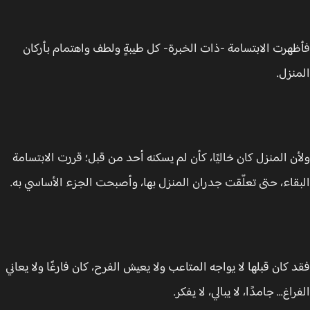
هرت الابتسامة -ذات الخبرة- كل طيبةٍ ولطف واهتمام بأركان
نزل.
ن المنزل كان خاليًا، كأن لم يسكنه أحد من قبل؛ قررت الابتسامة
قاء، حتى تعلّقت جدران المنزل بها، وأصبحت الجزء الأساسي به.
 كان قبلها لا يواجه المتاعب ولا يعيش الفرح، كان فارغًا ولا يعاني
اغ... جامدًا، لا يبالي، لا يفكر.