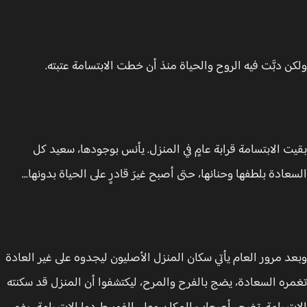
ن دبَّت فيه الروح والحياة منذ أن خطت الابتسامة عتبته.
ت الابتسامة قرابة عامٍ في المنزل. يأنس بوجودها، سعيد كل
عادة بلطفها وحنانها، حتى أصبح غيرَ قادرٍ على الحياة بدونها...
د مرور العام يأتي سكان المنزل الأصليون ليجدوه على غير العادة
ره السعادة، يضج بالفرح والمرح، ليكتشفوا أن المنزل قد سكنته