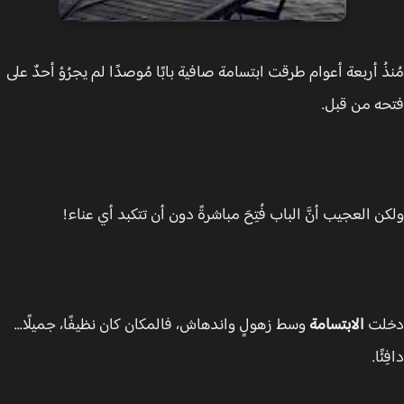
ذُ أربعة أعوام طرقت ابتسامة صافية بابًا مُوصدًا لم يجرُؤ أحدٌ على
ه من قبل.
ن العجيب أنَّ الباب فُتِحَ مباشرةً دون أن تتكبد أي عناء!
لت
الابتسامة
وسط زهولٍ واندهاش، فالمكان كان نظيفًا، جميلًا...
ًا.