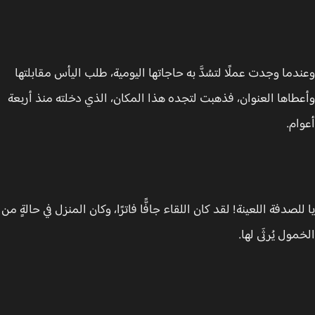
دما وجدت عملًا لتسُدَّ به حاجاتها اليومية، طلب اليأس مقابلتها
طاها العنوان، فذهبت لتجده هذا المكان، الذي دخلته منذ أربعة
ام.
للصدفة اللعينة! لقد كان اللقاء جافًّا فاترًا، وكان المنزل في حالةٍ من
مول يُرثَى لها.