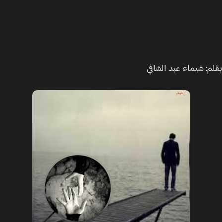
م: شيماء عبد الشافي