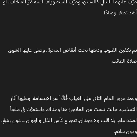
َت عليهما الليالي كالسنين، ومرّت السنة وراء السنة مَرَّ السَّحَاب، أو
بُطءًا وعِنادًا.
تكفين القلوب ودفنها تحت أنقاض المحبة، وصلى عليها الشوق
ة الغائب.
د مرور العام الثاني على الغياب فُكَّ أسر الابتسامة، وعليها آثار
عذيب. جالت تبحث عن الملاجئ هنا وهناك، واستقرَّت في ملجأ
ة عام، بلا قلب ولا وجدان. تتجرع كأس الذل والهوان ... دون رغبةٍ،
ن سلام.