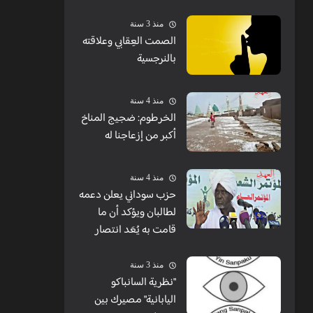
منذ 3 سنة
الصمت العِقابي وعلاقته
بالنرجسية
منذ 4 سنة
الخرطوم: ضجيج المناخ
أكبر من إزعاجنا له
منذ 4 سنة
حزب سوداني يعلن دعمه
لطالبان ويؤكد أن ما
قامت به يُعَد انتصار
منذ 3 سنة
"نظرية السانباكو
اليابانية" مصيرك بين