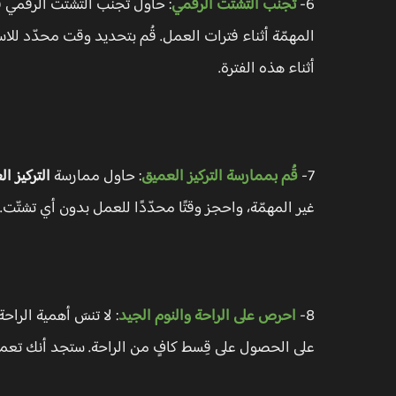
6-
تجنّب التشتّت الرقمي
: حاول تجنّب التشتّت الرقمي 
المهمّة أثناء فترات العمل. قُم بتحديد وقت محدّد للاست
أثناء هذه الفترة.
7-
قُم بممارسة التركيز العميق
: حاول ممارسة
التركيز ا
غير المهمّة، واحجز وقتًا محدّدًا للعمل بدون أي تشتّ
8-
احرص على الراحة والنوم الجيد
: لا تنسَ أهمية الرا
على الحصول على قِسط كافٍ من الراحة. ستجد أنك تعمل ب