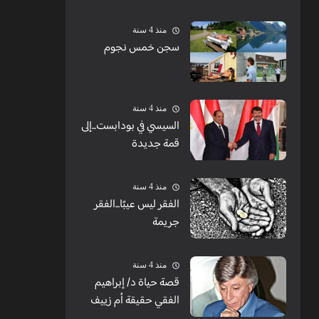
الشبابيك
منذ 4 سنة
سجن خمس نجوم
منذ 4 سنة
السيسي في بودابست...إلى
قمة جديدة
منذ 4 سنة
الفقر ليس عيبًا...الفقر
جريمة
منذ 4 سنة
قصة حياة د/ إبراهيم
الفقي حقيقة أم زييف