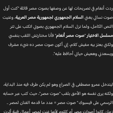
 أنغام في تصريحات لها عن وصفها بصوت مصر قائلة "كنت أول
 نسائي يغني
السلام الجمهوري لجمهورية مصر العربية
، وغنيت
ص الكامل، ولما نزل السلام الجمهوري بصوتي اتكتب على تتر
سل الاختيار
"
صوت مصر أنغام
" فأنا مختارتش اللقب بنفسي
ني بعتز بيه مفيش كلام، إني أكون صوت مصر ده شيء مشرف
عدني وهعيش حياتي أحافظ عليه".
دخل عمرو مصطفى في الصراع وهو لم يكن طرف فيه منذ البداية،
نه يرى نفسه هو الأحق بلقب "صوت مصر"، حيث كتب عبر حسابه
سمي على فيسبوك " صوت مصر = عدد ما قدمه الفنان لمصر ..
ن كانوا أصوات مصر أم كلثوم لأنها غنت لمصر أعمال فنية أثرت