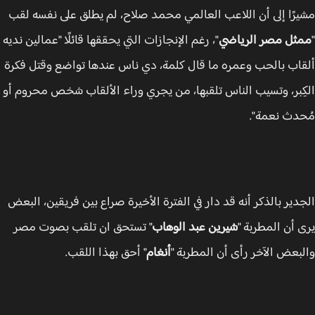
رًا إلى أن اللاعب العالمي محمد صلاح، لم يطلق على نفسه لقب
ثل مصر الرياضي
"، رغم الإنجازات التي يحققها قائلًا "عمالين نديه
اب بالحب وعمره ما قال كلمة، دي ناس عندها تواضع وقتل فكرة
ِبر، وتسيب الناس تلقبها، من يجري وراء الألقاب شخص محروم أو
دث نعمة".
دير بالذكر أنه قد دار في الفترة الأخيرة صراع بين فريقين، البعض
 أن المطربة "
شيرين عبد الوهاب
" تستحق ان تلقب بصوت مصر
بعض الآخر رأى أن المطربة "
أنغام
" أحق بهذا اللقب.