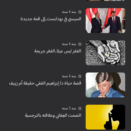
منذ 4 سنة
السيسي في بودابست...إلى قمة جديدة
منذ 4 سنة
الفقر ليس عيبًا...الفقر جريمة
منذ 4 سنة
قصة حياة د/ إبراهيم الفقي حقيقة أم زييف
منذ 3 سنة
الصمت العِقابي وعلاقته بالنرجسية