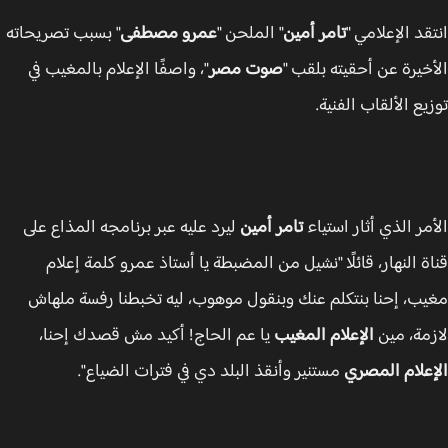
قد الإعلامي "
تامر أمين
" الملحن "
عمرو مصطفى
" بسبب تصريحاته
خيرة عن أحقيته بلقب "
صوت مصر
"، واصفًا الإعلام بالمغيب في
يع الألقاب الفنية.
مر الذي أثار استياء
تامر أمين
ليرد عليه عبر برنامجه المذاع على
ة النهار، قائلًا "نشيل من المضبطة يا أستاذ عمرو كلمة إعلام
ب، إحنا بنتكلم عنك وبنقول موهوب، ليه تخبطنا رفسة ملهاش
مة، مين
الإعلام المغيب
يا عم الحاج! أكيد مش قصدك إحنا،
علام المصري
مستنير وأنقذ البلد دي في فترات الضياع".