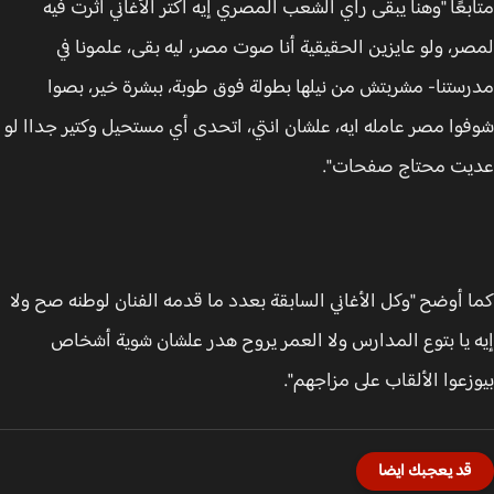
بعًا "وهنا يبقى رأي الشعب المصري إيه أكتر الأغاني أثرت فيه
ر، ولو عايزين الحقيقية أنا صوت مصر، ليه بقى، علمونا في
ستنا- مشربتش من نيلها بطولة فوق طوبة، ببشرة خير، بصوا
وا مصر عامله ايه، علشان انتي، اتحدى أي مستحيل وكتير جداا لو
ت محتاج صفحات".
 أوضح "وكل الأغاني السابقة بعدد ما قدمه الفنان لوطنه صح ولا
 يا بتوع المدارس ولا العمر يروح هدر علشان شوية أشخاص
زعوا الألقاب على مزاجهم".
قد يعجبك ايضا