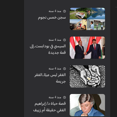
الشبابيك
منذ 4 سنة
سجن خمس نجوم
منذ 4 سنة
السيسي في بودابست...إلى
قمة جديدة
منذ 4 سنة
الفقر ليس عيبًا...الفقر
جريمة
منذ 4 سنة
قصة حياة د/ إبراهيم
الفقي حقيقة أم زييف