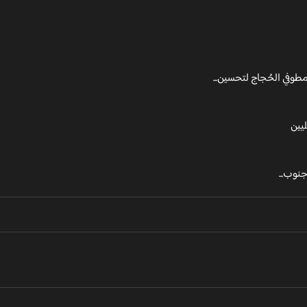
طوفي الحُجاج لتحسين...
يين
نوب...