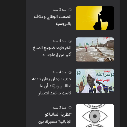
منذ 3 سنة
الصمت العِقابي وعلاقته
بالنرجسية
منذ 4 سنة
الخرطوم: ضجيج المناخ
أكبر من إزعاجنا له
منذ 4 سنة
حزب سوداني يعلن دعمه
لطالبان ويؤكد أن ما
قامت به يُعَد انتصار
منذ 3 سنة
"نظرية السانباكو
اليابانية" مصيرك بين