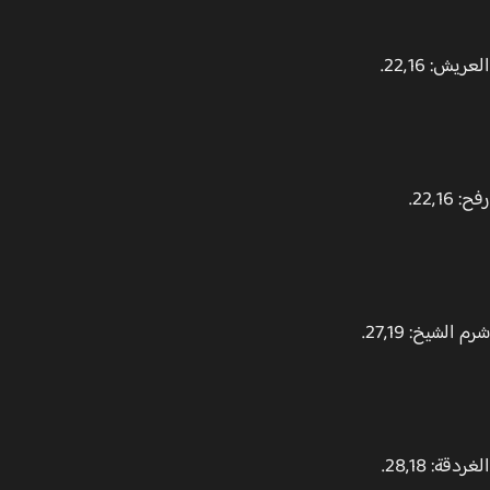
ش: 22,16.
22,1.
الشيخ: 27,19.
قة: 28,18.