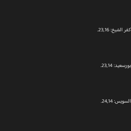
لشيخ: 23,16.
يد: 23,14.
س: 24,14.