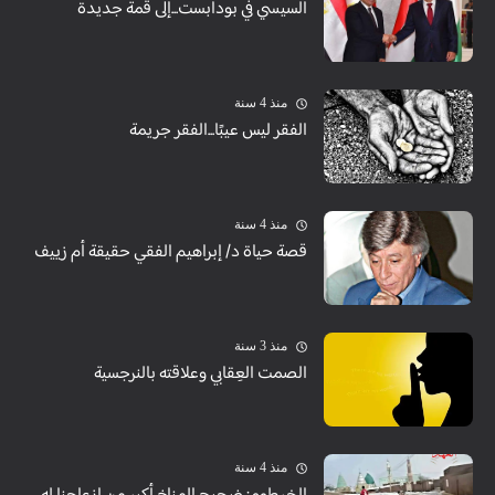
السيسي في بودابست...إلى قمة جديدة
منذ 4 سنة
الفقر ليس عيبًا...الفقر جريمة
منذ 4 سنة
قصة حياة د/ إبراهيم الفقي حقيقة أم زييف
منذ 3 سنة
الصمت العِقابي وعلاقته بالنرجسية
منذ 4 سنة