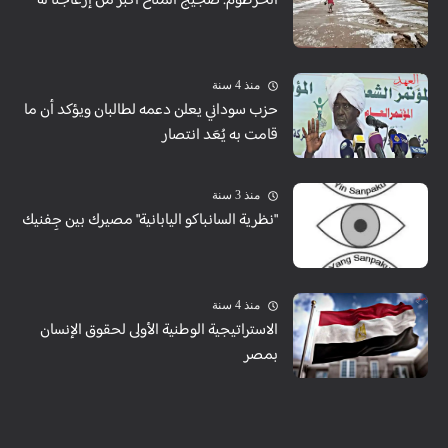
الخرطوم: ضجيج المناخ أكبر من إزعاجنا له
منذ 4 سنة
حزب سوداني يعلن دعمه لطالبان ويؤكد أن ما
قامت به يُعَد انتصار
منذ 3 سنة
"نظرية السانباكو اليابانية" مصيرك بين جِفنيك
منذ 4 سنة
الاستراتيجية الوطنية الأولى لحقوق الإنسان
بمصر