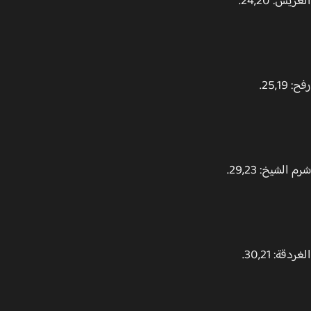
ش: 24,20.
25,1.
الشيخ: 29,23.
قة: 30,21.