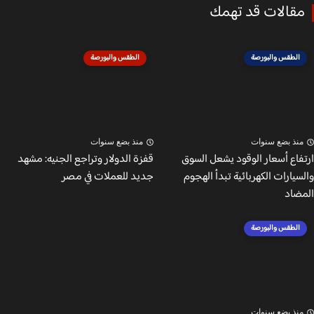
قالات قد تهمك
الطقس والبورصة
الطقس والبورصة
نذ بضع سنوات
منذ بضع سنوات
فاع أسعار الوقود يشعل السوق
قفزة الدولار وتراجع الجنيه: مشهد
يارات الكهربائية تبدأ الهجوم
جديد للعملات في مصر
ضاد
الطقس والبورصة
نذ بضع سنوات