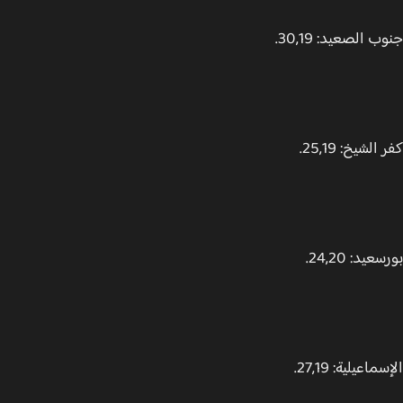
 الصعيد: 30,19.
لشيخ: 25,19.
يد: 24,20.
اعيلية: 27,19.