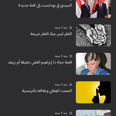
السيسي في بودابست...إلى قمة جديدة
منذ 4 سنة
الفقر ليس عيبًا...الفقر جريمة
منذ 4 سنة
قصة حياة د/ إبراهيم الفقي حقيقة أم زييف
منذ 3 سنة
الصمت العِقابي وعلاقته بالنرجسية
منذ 4 سنة