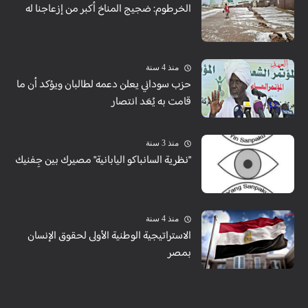
الخرطوم: ضجيج المناخ أكبر من إزعاجنا له
منذ 4 سنة
حزب سوداني يعلن دعمه لطالبان ويؤكد أن ما
قامت به يُعَد انتصار
منذ 3 سنة
"نظرية السانباكو اليابانية" مصيرك بين جِفنيك
منذ 4 سنة
الاستراتيجية الوطنية الأولى لحقوق الإنسان
بمصر