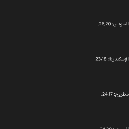
س: 26,20.
ندرية: 23،18.
: 24,17.