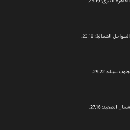
هرة الكبرى: 26،19.
احل الشمالية: 23,18.
 سيناء: 29,22.
 الصعيد: 27,16.