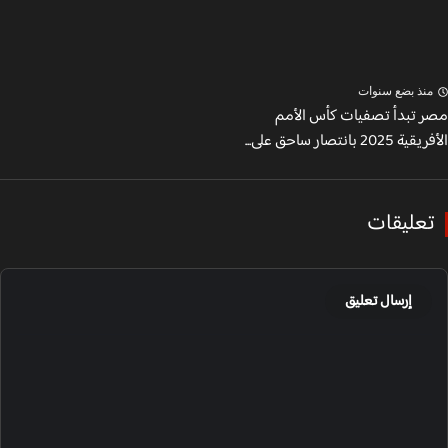
نذ بضع سنوات
 تبدأ تصفيات كأس الأمم
20 بانتصار ساحق على...
عليقات
إرسال تعليق