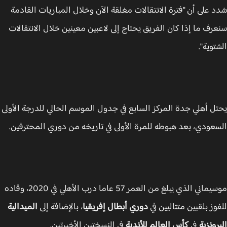
 على أن "فترة الانتقالات مغلقة الآن وخلال المباريات القادمة
رف ما إذا كان الفريق يحتاج إلى لاعبين معينين خلال الانتقالات
توية".
ل أهلي جدة المركز السابع في جدول الموسم الحالي للدرجة الأولى
عودي، بعد هبوطه للمرة الأولى في تاريخه من دوري المحترفين.
موسيماني الذي يبلغ من العمر 57 عاما درب الأهلي في 2020، وقاده
وز بلقبين متتاليين في
دوري أبطال إفريقيا
، بالإضافة إلى
الميدالية
رونزية
في
كأس العالم للأندية
في النسختين الأخيرتين.