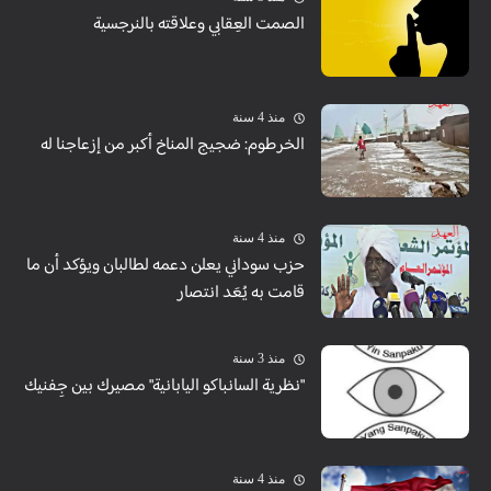
الصمت العِقابي وعلاقته بالنرجسية
منذ 4 سنة
الخرطوم: ضجيج المناخ أكبر من إزعاجنا له
منذ 4 سنة
حزب سوداني يعلن دعمه لطالبان ويؤكد أن ما
قامت به يُعَد انتصار
منذ 3 سنة
"نظرية السانباكو اليابانية" مصيرك بين جِفنيك
منذ 4 سنة