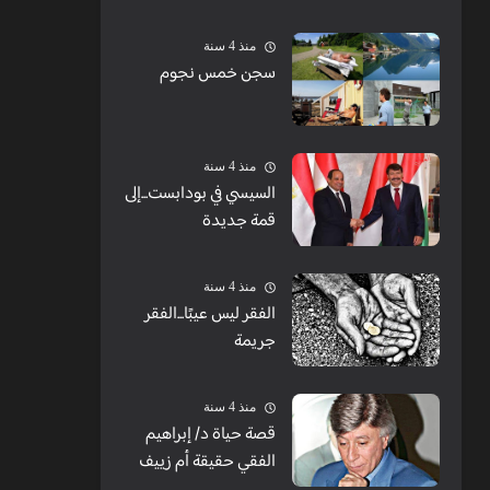
الشبابيك
منذ 4 سنة
سجن خمس نجوم
منذ 4 سنة
السيسي في بودابست...إلى
قمة جديدة
منذ 4 سنة
الفقر ليس عيبًا...الفقر
جريمة
منذ 4 سنة
قصة حياة د/ إبراهيم
الفقي حقيقة أم زييف