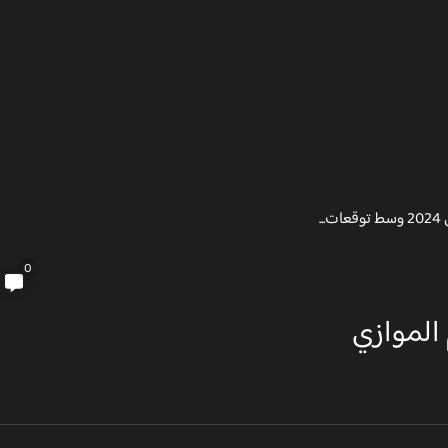
0
 الموازي