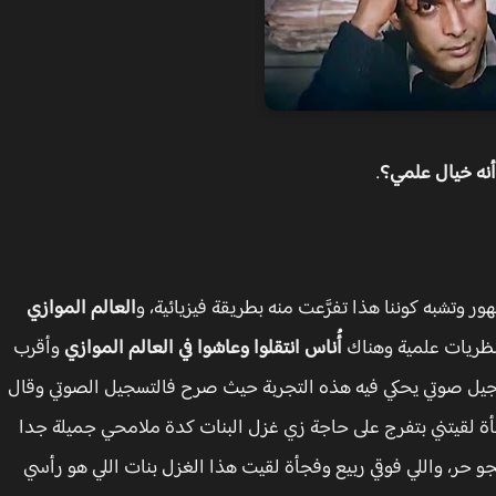
أنه خيال علمي؟
.
ر وتشبه كوننا هذا تفرَّعت منه بطريقة فيزيائية، و
العالم الموازي
 نظريات علمية وهناك
أُناس انتقلوا وعاشوا في العالم الموازي
وأقرب
يل صوتي يحكي فيه هذه التجربة حيث صرح فالتسجيل الصوتي وقال
ة لقيتني بتفرج على حاجة زي غزل البنات كدة ملامحي جميلة جدا
 حر، واللي فوقي ربيع وفجأة لقيت هذا الغزل بنات اللي هو رأسي