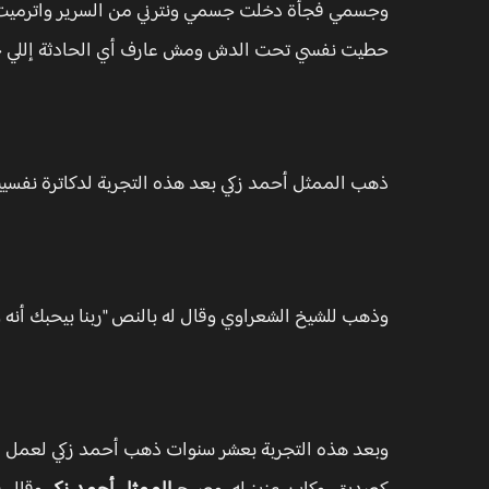
وجسمي فجأة دخلت جسمي ونترني من السرير واترميت 
حطيت نفسي تحت الدش ومش عارف أي الحادثة إللي 
ذهب الممثل أحمد زكي بعد هذه التجربة لدكاترة نفسيي
وذهب للشيخ الشعراوي وقال له بالنص "ربنا بيحبك أنه 
وبعد هذه التجربة بعشر سنوات ذهب أحمد زكي لعمل عمل