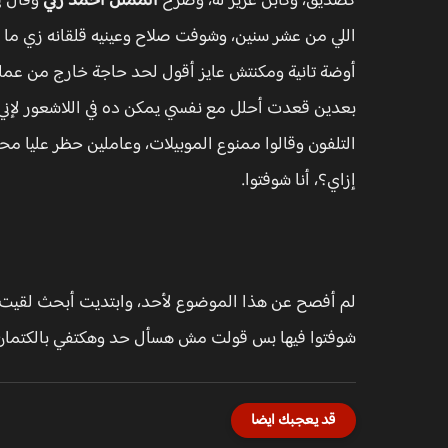
كصديق، وكابن عزيز له، وصرح
الممثل أحمد زكي
وقال ف
اللي من عشر سنين، وشوفت صلاح وعينيه قلقانه زي ما ي
أوضة تانية ومكنتش عايز أقول لحد حاجة خارج من عملي
بعدين قعدت أحلل مع نفسي يمكن ده في اللاشعور لإني ك
التلفون وقالوا ممنوع الموبيلات، وعاملين حظر عليا 
إزاي؟، أنا شوفتوا.
لم أفصح عن هذا الموضوع لأحد، وابتديت أبحث لقيت ص
شوفتوا فيها بس قولت مش هسأل حد وهكتفي بالكتمان"
قد يعجبك ايضا