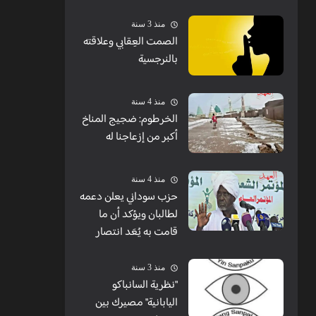
منذ 3 سنة
الصمت العِقابي وعلاقته
بالنرجسية
منذ 4 سنة
الخرطوم: ضجيج المناخ
أكبر من إزعاجنا له
منذ 4 سنة
حزب سوداني يعلن دعمه
لطالبان ويؤكد أن ما
قامت به يُعَد انتصار
منذ 3 سنة
"نظرية السانباكو
اليابانية" مصيرك بين