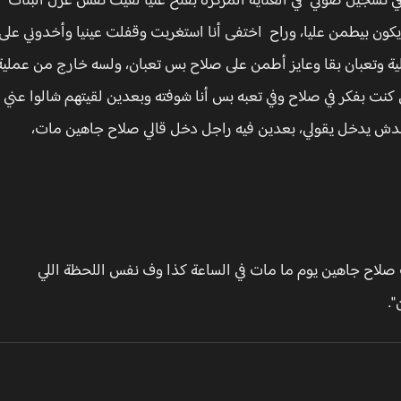
ي تسجيل صوتي "في العناية المركزة بفتح عنيا لقيت نفس غزل البنات
كون بيطمن عليا، وراح اختفى أنا استغربت وقفلت عينيا وأخدوني على
ة وتعبان بقا وعايز أطمن على صلاح بس تعبان، ولسه خارج من عملية
نت بفكر في صلاح وفي تعبه بس أنا شوفته وبعدين لقيتهم شالوا عني
محدش يدخل يقولي، بعدين فيه راجل دخل قالي صلاح جاهين مات،
لاح جاهين يوم ما مات في الساعة كذا وف نفس اللحظة اللي
.