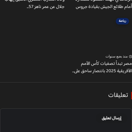
م طلائع الجيش بقيادة جروس
جلال عن عمر ناهز 57...
رياضة
نذ بضع سنوات
 تبدأ تصفيات كأس الأمم
20 بانتصار ساحق على...
عليقات
إرسال تعليق