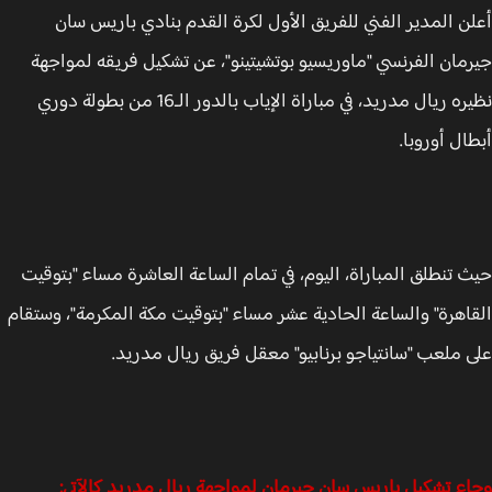
ن المدير الفني للفريق الأول لكرة القدم بنادي باريس سان
مان الفرنسي "ماوريسيو بوتشيتينو"، عن تشكيل فريقه لمواجهة
نظيره ريال مدريد، في مباراة الإياب بالدور الـ16 من بطولة دوري
ال أوروبا.
 تنطلق المباراة، اليوم، في تمام الساعة العاشرة مساء "بتوقيت
اهرة" والساعة الحادية عشر مساء "بتوقيت مكة المكرمة"، وستقام
 ملعب "سانتياجو برنابيو" معقل فريق ريال مدريد.
ء تشكيل باريس سان جيرمان لمواجهة ريال مدريد كالآتي: