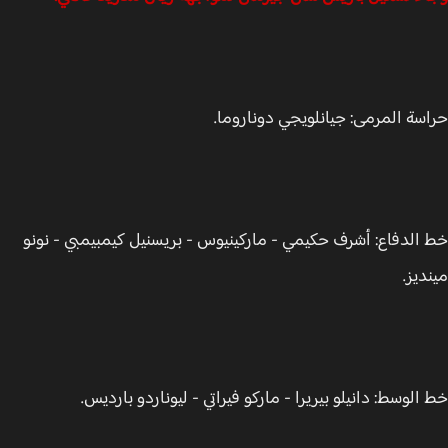
سة المرمى: جيانلويجي دوناروما.
الدفاع: أشرف حكيمي - ماركينيوس - بريسنيل كيمبيمبي - نونو
ديز.
الوسط: دانيلو بيريرا - ماركو فيراتي - ليوناردو بارديس.