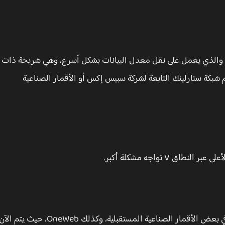
يث يبلغ عدد الأقمار الصناعية حوالي 147 عبر نطاق V، والذي يعمل على نقل معدل البيانات بشكل أسرع، وهي شريحة ذات
كي Ka و Ku، والتي تستخدمهم شبكة ستارلينك التابعة لشركة سبيس إكس أو الأقمار الصناعية
 V تواجه مشكلة أكبر.
هناك أيضًا، لدى سبيس إكس خطط لاستخدام نطاق V في بعض الأقمار الصناعية المستقبلية، وكذلك OneWeb، حيث يتم ال