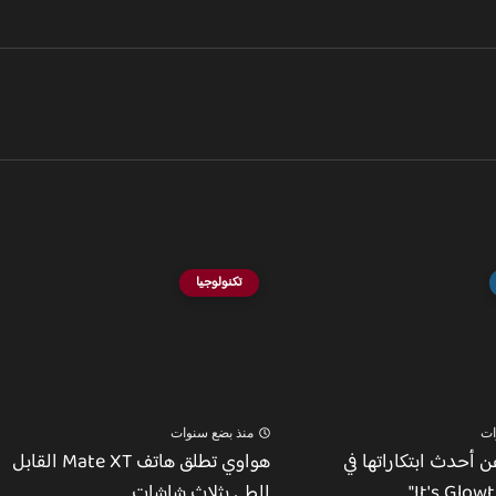
تكنولوجيا
ات
منذ بضع سنوات
 أحدث ابتكاراتها في
هواوي تطلق هاتف Mate XT القابل
للطي بثلاث شاشات