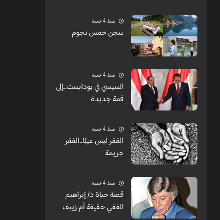
الشبابيك
منذ 4 سنة
سجن خمس نجوم
منذ 4 سنة
السيسي في بودابست...إلى
قمة جديدة
منذ 4 سنة
الفقر ليس عيبًا...الفقر
جريمة
منذ 4 سنة
قصة حياة د/ إبراهيم
الفقي حقيقة أم زييف