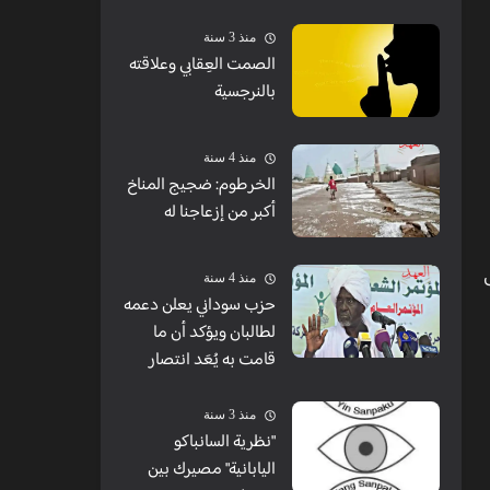
منذ 3 سنة
الصمت العِقابي وعلاقته
بالنرجسية
منذ 4 سنة
الخرطوم: ضجيج المناخ
أكبر من إزعاجنا له
منذ 4 سنة
حزب سوداني يعلن دعمه
لطالبان ويؤكد أن ما
قامت به يُعَد انتصار
منذ 3 سنة
"نظرية السانباكو
اليابانية" مصيرك بين