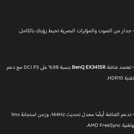
دار من الصوت والمؤثرات البصرية تحيط رؤيتك بالكامل.
عتمد شاشة
BenQ EX3415R
بنسبة 98% على DCI P3 مع دعم
HDR10.
• تدعم الشاشة أيضًا معدل تحديث 144Hz، وزمن استجابة 1ms
AMD FreeSy.