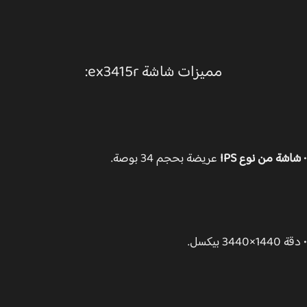
مميزات شاشة ex3415r:
شة من نوع IPS
عريضة بحجم 34 بوصة.
3440 بيكسل.