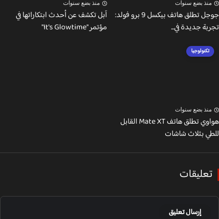
نذ بضع سنوات
منذ بضع سنوات
جوجل تطلق هاتف بيكسل 9 برو فولد:
آبل تكشف عن أحدث ابتكاراتها في
ة جديدة في...
مؤتمر "It's Glowtime"
تكنولوجيا
نذ بضع سنوات
هواوي تطلق هاتف Mate XT القابل
ي بثلاث شاشات
عليقات
إرسال تعليق