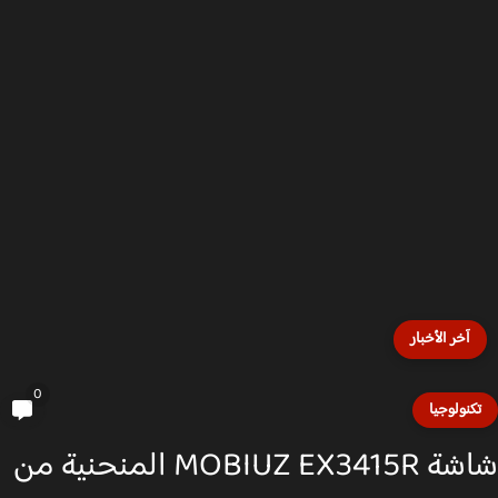
آخر الأخبار
0
كنولوجيا
شاشة MOBIUZ EX3415R المنحنية من