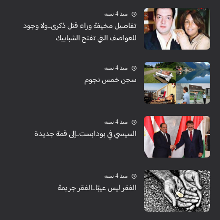
منذ 4 سنة
تفاصيل مخيفة وراء قتل ذكرى...ولا وجود
للعواصف التي تفتح الشبابيك
منذ 4 سنة
سجن خمس نجوم
منذ 4 سنة
السيسي في بودابست...إلى قمة جديدة
منذ 4 سنة
الفقر ليس عيبًا...الفقر جريمة