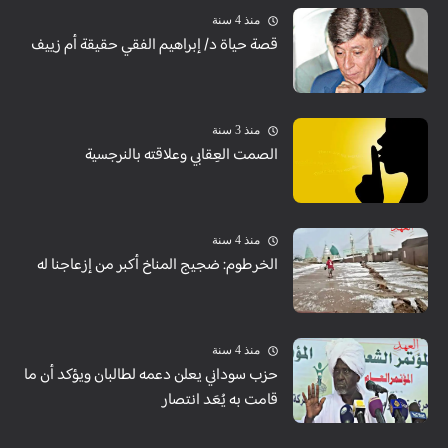
منذ 4 سنة
قصة حياة د/ إبراهيم الفقي حقيقة أم زييف
منذ 3 سنة
الصمت العِقابي وعلاقته بالنرجسية
منذ 4 سنة
الخرطوم: ضجيج المناخ أكبر من إزعاجنا له
منذ 4 سنة
حزب سوداني يعلن دعمه لطالبان ويؤكد أن ما
قامت به يُعَد انتصار