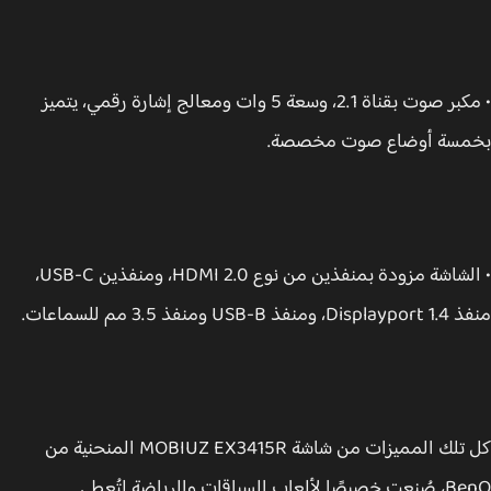
• مكبر صوت بقناة 2.1، وسعة 5 وات ومعالج إشارة رقمي، يتميز
مسة أوضاع صوت مخصصة.
• الشاشة مزودة بمنفذين من نوع HDMI 2.0، ومنفذين USB-C،
 USB-B ومنفذ 3.5 مم للسماعات.
كل تلك المميزات من شاشة MOBIUZ EX3415R المنحنية من
BenQ، صُنعت خصيصًا لألعاب السباقات والرياضة لتُعطي