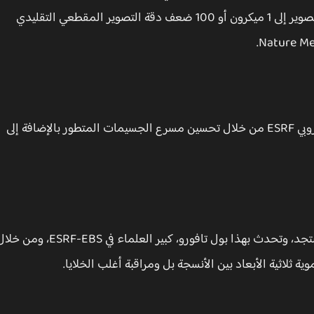
"التصوير المقطعي الهرمي HIP-CT" وتصل دقة هذا التصوير إلى 1 ميكرون أو 100 ضعف دقة التصوير المقطعي التقليدي
ثم تم تطوير هذه التقنية في مرفق أبحاث السنكرون الأوروبي ESRF من خلال تحسين مسرع الجسيمات المتطور بالإضافة إلى
حيث ظهرت هذه التقنية بعد ظهور فيروس كورونا المستجد، وتحدث بهذا بول تافورو، كبير العلماء في ESRF-EBS، و
ية ثلاثية الأبعاد بين الأنسجة بل ومراقبة أغلب الخلايا.