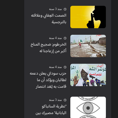
منذ 3 سنة
الصمت العِقابي وعلاقته
بالنرجسية
منذ 4 سنة
الخرطوم: ضجيج المناخ
أكبر من إزعاجنا له
منذ 4 سنة
حزب سوداني يعلن دعمه
لطالبان ويؤكد أن ما
قامت به يُعَد انتصار
منذ 3 سنة
"نظرية السانباكو
اليابانية" مصيرك بين