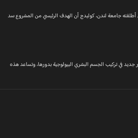
لي، رئيس مشروع Human Organ Atlas، الذي أطلقته جامعة لندن، كوليدج أن الهدف الرئيسي من المشروع سد
ضاء وتقديم تصوّر جديد في تركيب الجسم البشري البيولوجية بدورها، وتساعد هذه