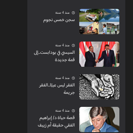
الشبابيك
منذ 4 سنة
سجن خمس نجوم
منذ 4 سنة
السيسي في بودابست...إلى
قمة جديدة
منذ 4 سنة
الفقر ليس عيبًا...الفقر
جريمة
منذ 4 سنة
قصة حياة د/ إبراهيم
الفقي حقيقة أم زييف