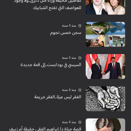
تفاصيل مخيفة وراء قتل ذكرى...ولا وجود
للعواصف التي تفتح الشبابيك
منذ 4 سنة
سجن خمس نجوم
منذ 4 سنة
السيسي في بودابست...إلى قمة جديدة
منذ 4 سنة
الفقر ليس عيبًا...الفقر جريمة
منذ 4 سنة
قصة حياة د/ إبراهيم الفقي حقيقة أم زييف