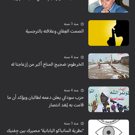
منذ 3 سنة
الصمت العِقابي وعلاقته بالنرجسية
منذ 4 سنة
الخرطوم: ضجيج المناخ أكبر من إزعاجنا له
منذ 4 سنة
حزب سوداني يعلن دعمه لطالبان ويؤكد أن ما
قامت به يُعَد انتصار
منذ 3 سنة
"نظرية السانباكو اليابانية" مصيرك بين جِفنيك