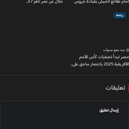
م طلائع الجيش بقيادة جروس
جلال عن عمر ناهز 57...
رياضة
نذ بضع سنوات
 تبدأ تصفيات كأس الأمم
20 بانتصار ساحق على...
عليقات
إرسال تعليق