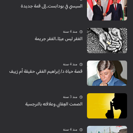
السيسي في بودابست...إلى قمة جديدة
منذ 4 سنة
الفقر ليس عيبًا...الفقر جريمة
منذ 4 سنة
قصة حياة د/ إبراهيم الفقي حقيقة أم زييف
منذ 3 سنة
الصمت العِقابي وعلاقته بالنرجسية
منذ 4 سنة