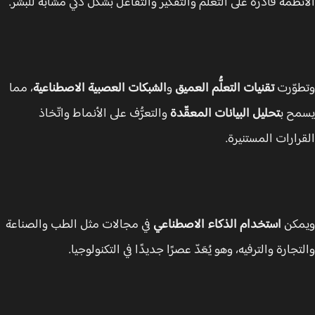
نظمة قادرة على التعلّم والتفكير والتفاعل بشكل ذكي مشابه للبشر.
وّرت
تقنيات التعلُّم العميق
و
الشبكات العصبية الاصطناعية
، مما
ح ب
تحليل البيانات المعقّدة
والتعرُّف على الأنماط واتّخاذ
رارات المستنيرة.
مكن
استخدام الذكاء الاصطناعي
في مجالات مثل الطب والصناعة
تجارة والترفيه، وهو يُعَدّ عصرًا جديدًا في التكنولوجيا.