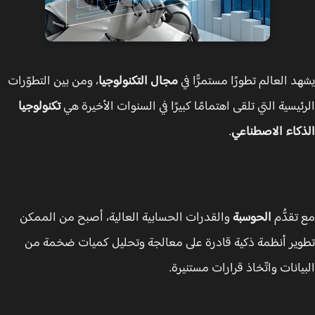
د العالم تطورًا مستمرًّا في
مجال التكنولوجيا
، ومن بين التطوّرات
ئيسية التي تلقى اهتمامًا كبيرًا في السنوات الأخيرة هي
تكنولوجيا
كاء الاصطناعي
.
تقدُّم
الحوسبة
والقدرات الحسابية العالية، أصبح من الممكن
ير أنظمة ذكية قادرة على معالجة وتحليل كميات ضخمة من
يانات واتّخاذ قرارات مستنيرة.