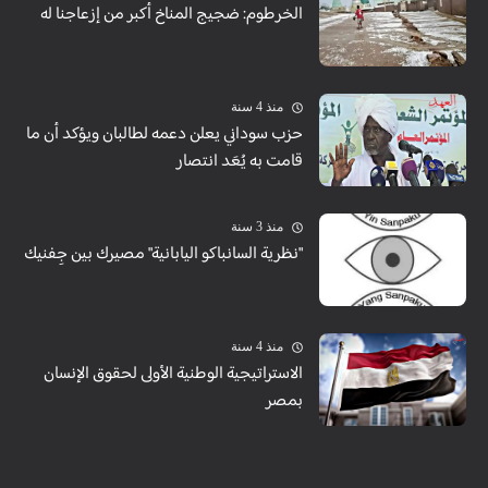
الخرطوم: ضجيج المناخ أكبر من إزعاجنا له
منذ 4 سنة
حزب سوداني يعلن دعمه لطالبان ويؤكد أن ما
قامت به يُعَد انتصار
منذ 3 سنة
"نظرية السانباكو اليابانية" مصيرك بين جِفنيك
منذ 4 سنة
الاستراتيجية الوطنية الأولى لحقوق الإنسان
بمصر