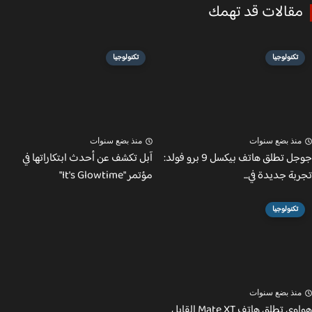
قالات قد تهمك
تكنولوجيا
تكنولوجيا
نذ بضع سنوات
منذ بضع سنوات
جوجل تطلق هاتف بيكسل 9 برو فولد:
آبل تكشف عن أحدث ابتكاراتها في
ة جديدة في...
مؤتمر "It's Glowtime"
تكنولوجيا
نذ بضع سنوات
هواوي تطلق هاتف Mate XT القابل