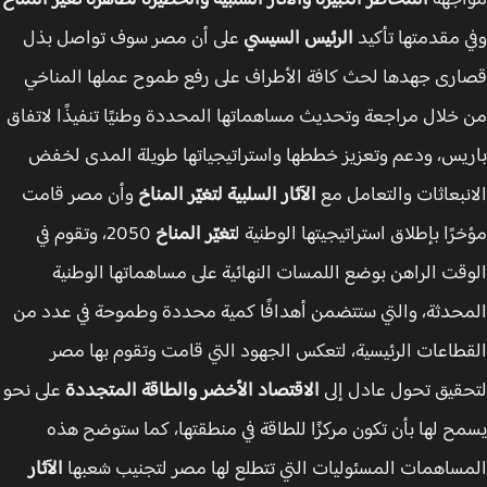
اجهة
المخاطر الكبيرة والآثار السلبية والخطيرة لظاهرة تغيّر المناخ
 مقدمتها تأكيد
الرئيس السيسي
على أن مصر سوف تواصل بذل
رى جهدها لحث كافة الأطراف على رفع طموح عملها المناخي
خلال مراجعة وتحديث مساهماتها المحددة وطنيًا تنفيذًا لاتفاق
يس، ودعم وتعزيز خططها واستراتيجياتها طويلة المدى لخفض
نبعاثات والتعامل مع
الآثار السلبية لتغيّر المناخ
وأن مصر قامت
رًا بإطلاق استراتيجيتها الوطنية ل
تغيّر المناخ
2050، وتقوم في
قت الراهن بوضع اللمسات النهائية على مساهماتها الوطنية
حدثة، والتي ستتضمن أهدافًا كمية محددة وطموحة في عدد من
طاعات الرئيسية، لتعكس الجهود التي قامت وتقوم بها مصر
قيق تحول عادل إلى
الاقتصاد الأخضر والطاقة المتجددة
على نحو
ح لها بأن تكون مركزًا للطاقة في منطقتها، كما ستوضح هذه
ساهمات المسئوليات التي تتطلع لها مصر لتجنيب شعبها
الآثار