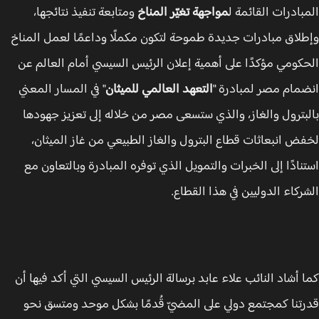
بادرات القائمة ل
مواجهة تغيّر المناخ
ومتابعة تنفيذ نتائجها،
لاق مبادرات جديدة طموحة لتكون مكملًا وداعمًا لعمل المناخ
كومي مؤكدًا على أهمية إعلان الرئيس السيسي أمام العالم عن
مام مصر لمبادرة "
التعهد العالمي للميثان
" في المسار المعني
بترول والغاز، والذي ستسعى مصر من خلاله إلى تعزيز جهودها
ض انبعاثات قطاع البترول والغاز الطبيعي من غاز الميثان،
نادًا إلى الخبرات والتمويل الذي توفره المبادرة وبالتعاون مع
ركاء الدوليين في هذا القطاع.
 أشاد النائب علاء عابد برسالة الرئيس السيسي التي أكد فيها أن
تنا كمجتمع دولي على المضيّ قُدمًا بشكل موحد ومتسق نحو