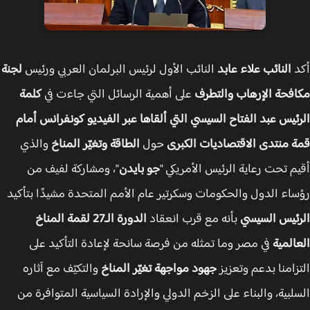
د
النائب علاء عابد
النائب الأول لرئيس البرلمان العربي ورئيس
لجنة
فحة الإرهاب والتطرف
على أهمية الرسائل التي جاءت في
كلمة
ئيس عبد الفتاح السيسي التي ألقاها عبر الفيديو كونفرانس أمام
 منتدى الاقتصاديات الكبرى
حول
الطاقة وتغيّر المناخ
والذي
م تحت رعاية الرئيس الأمريكي "
جو بايدن
"، ومشاركة لفيف من
اء الدول والحكومات وسكرتير عام الأمم المتحدة مشيدًا بتأكيد
ئيس السيسي
بأنه مع قرب انعقاد
الدورة الـ27 لقمة المناخ
المية
في مصر وما تمثله من فرصة سانحة لإعادة التأكيد على
زامنا بدعم وتعزيز
جهود مواجهة تغيّر المناخ
والتكيّف مع آثاره
لبية، والبناء على الزخم الدولي والإرادة السياسية المتوافرة من