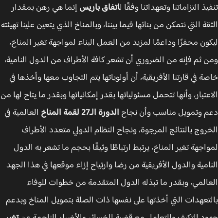
ذ التزاماتنا وتعهداتنا وفقًا ل
اتفاق باريس
إنما هي رهن بمقدار
قة التي نتمكن من بنائها فيما بيننا، وبالمناخ الذي يتعين علينا تهيئته
ون محفزًا وداعمًا لمزيد من العمل البناء لمواجهة تغير المناخ،
 ثم فإنه من الضروري أن تشعر كافة الأطراف من الدول النامية،
ة في قارتنا الأفريقية، أن أولوياتها يتم التجاوب معها وأخذها في
عتبار، وأنها تتحمل مسئولياتها بقدر إمكانياتها وبقدر ما يتاح لها من
 وتمويل مناسب وأن نجاح
الدورة الـ27 لقمة المناخ
العالمية في
روج بالنتائج المرجوة، ونجاح النظام الدولي متعدد الأطراف
اجهة تغير المناخ، يرتبط ارتباطًا وثيقًا بحجم ما تشعر به الدول
امية والدول الأفريقية من رضا وارتياح إزاء موقعها في هذا الجهد
المي، وبقدر ما تبذله الدول المتقدمة من خطوات للوفاء
تعهدات التي أخذتها على نفسها ذات الصلة بتمويل المناخ وبدعم