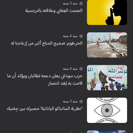
منذ 3 سنة
الصمت العِقابي وعلاقته بالنرجسية
منذ 4 سنة
الخرطوم: ضجيج المناخ أكبر من إزعاجنا له
منذ 4 سنة
حزب سوداني يعلن دعمه لطالبان ويؤكد أن ما
قامت به يُعَد انتصار
منذ 3 سنة
"نظرية السانباكو اليابانية" مصيرك بين جِفنيك