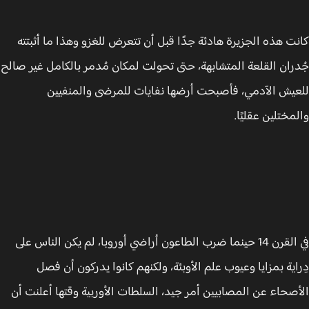
ت هذه الجزيرة هادئة جدًا قبل أن تتعرض للغزو وهذا ما أثبتته
ران القلعة المتشابهة، حتى تحولت لمكان مُدمر بالكامل غير صالح
يش الآدمي، فأصبحت أرضها نفايات للمرضى والمنفيين
مختلين عقليًا.
في القرن 14 حينما ضرب الطاعون أراضي أوروبا، لم يكن الناس على
اية بمزايا وعيوب علم الأوبئة، ولكنهم كانوا يدركون أن فصل
صحاء عن المصابيين أمر جيد، السلطات الأوربية وقتها أعلنت أن