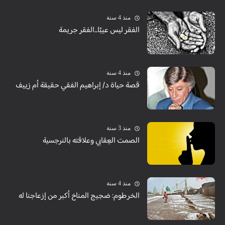
منذ 4 سنة
الفقر ليس عيبًا...الفقر جريمة
منذ 4 سنة
قصة حياة د/ إبراهيم الفقي حقيقة أم زييف
منذ 3 سنة
الصمت العِقابي وعلاقته بالنرجسية
منذ 4 سنة
الخرطوم: ضجيج المناخ أكبر من إزعاجنا له