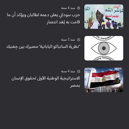
منذ 4 سنة
حزب سوداني يعلن دعمه لطالبان ويؤكد أن ما
قامت به يُعَد انتصار
منذ 3 سنة
"نظرية السانباكو اليابانية" مصيرك بين جِفنيك
منذ 4 سنة
الاستراتيجية الوطنية الأولى لحقوق الإنسان
بمصر