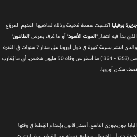
رة بوفيليا
اكتسبت سمعة مُخيفة وذلك لماضيها القديم المروّع
ي بدأ فيه انتشار "
الموت الأسود
" أو ما عُرف بمرض '
الطاعون
'
والذي انتشر بسرعة كبيرة في دول أوروبا على مدار 7 سنوات في الفترة
من (1353 - 1364) ما أسفر عن وفاة 50 مليون شخص، أي ما يُقارب
 سكان أوروبا.
ابا جوريجوري التاسع، أصدر قانون بإعدام القِطط في وقتها
تقاده بأن الشيطان مخلوق نصفه من القِطط، حتى انتشرت