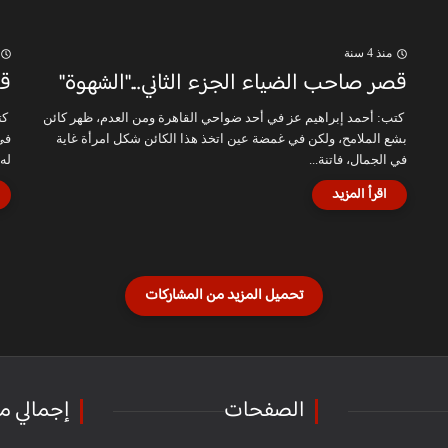
منذ 4 سنة
قصر صاحب الضياء الجزء الثاني..."الشهوة"
قص
كتب: أحمد إبراهيم عز في أحد ضواحي القاهرة ومن العدم، ظهر كائن
كت
بشع الملامح، ولكن في غمضة عين اتخذ هذا الكائن شكل امرأة غاية
في
في الجمال، فاتنة...
له 
الصفحات
إجمالي م