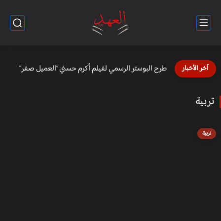
كريم عبد العزيز ومنى زكي في "لعب عيال"
آخر الأخبار
تربية
تربية