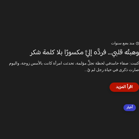
منذ بضع سنوات
وهبتُه قلبي... فردَّه إليَّ مكسورًا بلا كلمة شكر
كتبت: صفاء حامدفي لحظة تجلٍّ مؤلمة، تحدثت امرأة كانت بالأمس زوجة، واليوم
صارت ذكرى في حياة رجل لم يُ...
أخبار